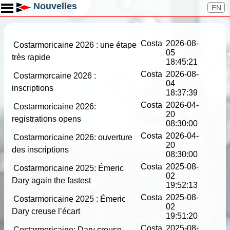
Toggle main menu visibility
Nouvelles
EN
Costa
2026-08-
Costarmoricaine 2026 : une étape
05
très rapide
18:45:21
Costa
2026-08-
Costarmorcaine 2026 :
04
inscriptions
18:37:39
Costa
2026-04-
Costarmoricaine 2026:
20
registrations opens
08:30:00
Costa
2026-04-
Costarmoricaine 2026: ouverture
20
des inscriptions
08:30:00
Costa
2025-08-
Costarmoricaine 2025: Émeric
02
Dary again the fastest
19:52:13
Costa
2025-08-
Costarmoricaine 2025 : Émeric
02
Dary creuse l’écart
19:51:20
Costa
2025-08-
Costarmoricaine: Dary creuse