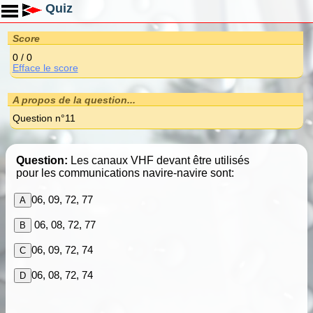
Toggle main menu visibility
Quiz
Score
0 / 0
Efface le score
A propos de la question...
Question n°11
Question:
Les canaux VHF devant être utilisés
pour les communications navire-navire sont:
06, 09, 72, 77
A
06, 08, 72, 77
B
06, 09, 72, 74
C
06, 08, 72, 74
D